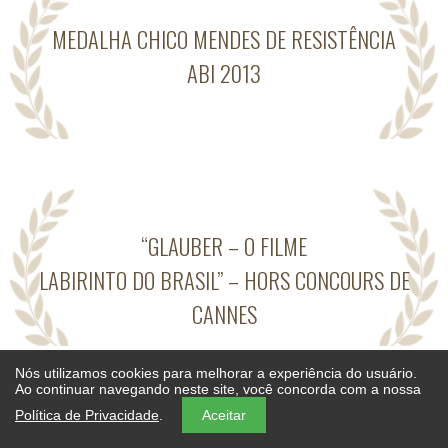
MEDALHA CHICO MENDES DE RESISTÊNCIA
ABI 2013
“GLAUBER – O FILME
LABIRINTO DO BRASIL” – HORS CONCOURS DE
CANNES
Nós utilizamos cookies para melhorar a experiência do usuário.
Ao continuar navegando neste site, você concorda com a nossa
© 2016 Caliban Produções Cinematográficas | Todos os trabalhos neste site:
textos, imagens ou videos são propriedade da Caliban Produções e não
Política de Privacidade
.
Aceitar
podem ser reproduzidos sem autorização.