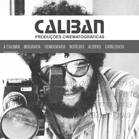
A CALIBAN
BIOGRAFIA
FILMOGRAFIA
NOTÍCIAS
ACERVO
CATÁLOGOS
CONTATO
“Tem duas formas de lidar com o
passado: uma como âncora que te
prende e fixa e outra como uma
bússula que te orienta e te guia
para a vida.”