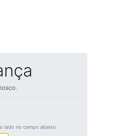
ança
nosco.
ao lado no campo abaixo