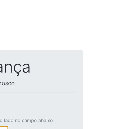
ança
nosco.
ao lado no campo abaixo